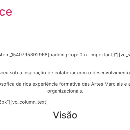
nce
ustom_1540795392968{padding-top: 0px !important;}”][vc_
ceu sob a inspiração de colaborar com o desenvolviment
sófica da rica experiência formativa das Artes Marciais e a
organizacionais.
2px”][vc_column_text]
Visão