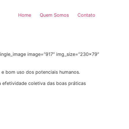
Home
Quem Somos
Contato
single_image image=”917″ img_size=”230×79″
o e bom uso dos potenciais humanos.
 efetividade coletiva das boas práticas